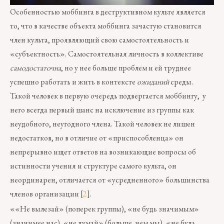
Особенностью моббинга в деструктивном культе является
то, что в качестве объекта моббинга зачастую становится
член культа, проявляющий свою самостоятельность и
«субъектность». Самостоятельная личность в коллективе
самодостаточна
, но у нее больше проблем и ей труднее
успешно работать и жить в контексте
ожиданий
среды.
Такой человек в первую очередь подвергается моббингу, у
него всегда первый шанс на исключение из группы как
неудобного, неугодного члена. Такой человек не лишен
недостатков, но в отличие от «приспособленца» он
непрерывно ищет ответов на возникающие вопросы об
истинности учения и структуре самого культа, он
неординарен, отличается от «усредненного» большинства
членов организации [
2
].
««Не вылезай» (поперек группы), «не будь значимым»
(значимее нас), «не думай» (больше, чем мы), «не будь