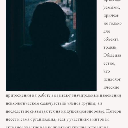
уемыми,
причем
не только
для
объекта
травли.
Общеизв
естно,
что
психолог
ические
притеснения на работе вызывают значительные изменения
психологическом самочувствии членов группы, а в
последствие сказываются на их душевном здоровье. Потери
несет и сама организация, ведь у участников интриги
активное участие в мероприятиях группы отходит на