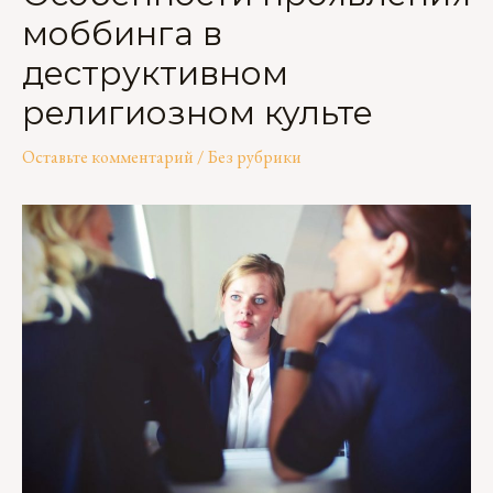
моббинга в
деструктивном
религиозном культе
Оставьте комментарий
/
Без рубрики