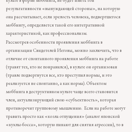
культе в форме моббинга, не будет иметь той
результативности «вынуждающей стороны», на которую
она рассчитывает, если зрелость человека, подвергшегося
моббингу, определяется такой его интегративной
характеристикой, как профессионализм.
Рассмотрев особенности проявления моббинга в
организации Свидетелей Иеговы, можно заключить, что в
отличие от спонтанного проявления моббинга на работе
(травят тех, кто не понравился), в культе он организован
(травле подвергнутся все, кто преступил нормы, и это
реализуется не спонтанно, а как норма). Объектом
моббинга в деструктивном культе чаще всего становится
член, актуализирующий свою «субъектность», которая
противоречит групповому мышлению. Если на работе могут
травить просто как «козла отпущения» (аналог японской
«куклы-босса», которую пинают для снятия агрессии), то в